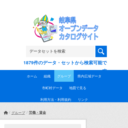
Skip to main content
1879件のデータ・セットから検索可能で
す
ホーム
組織
グループ
県内広域データ
市町村データ
地図で見る
利用方法・利用規約
リンク
労働・賃金
グループ