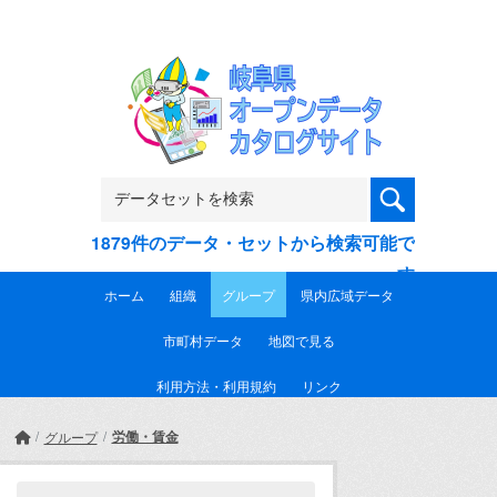
Skip to main content
1879件のデータ・セットから検索可能で
す
ホーム
組織
グループ
県内広域データ
市町村データ
地図で見る
利用方法・利用規約
リンク
労働・賃金
グループ