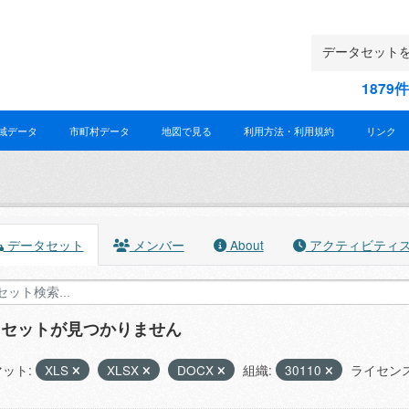
187
域データ
市町村データ
地図で見る
利用方法・利用規約
リンク
データセット
メンバー
About
アクティビティ
タセットが見つかりません
ット:
XLS
XLSX
DOCX
組織:
30110
ライセンス