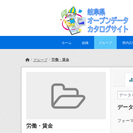
Skip to main content
ホーム
組織
グループ
県内広
労働・賃金
グループ
デー
フォーマ
労働・賃金