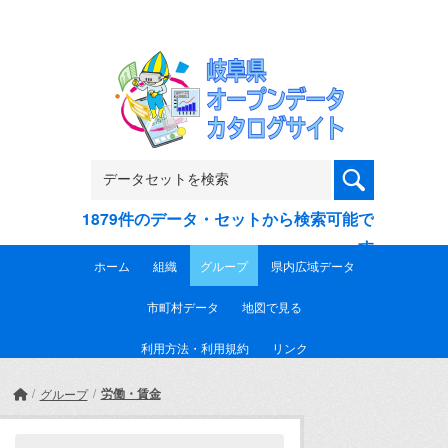
Skip to main content
1879件のデータ・セットから検索可能で
す
ホーム
組織
グループ
県内広域データ
市町村データ
地図で見る
利用方法・利用規約
リンク
労働・賃金
グループ