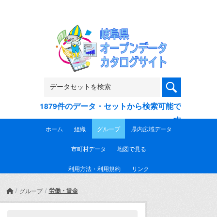
Skip to main content
1879件のデータ・セットから検索可能で
す
ホーム
組織
グループ
県内広域データ
市町村データ
地図で見る
利用方法・利用規約
リンク
労働・賃金
グループ