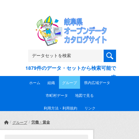
Skip to main content
1879件のデータ・セットから検索可能で
す
ホーム
組織
グループ
県内広域データ
市町村データ
地図で見る
利用方法・利用規約
リンク
労働・賃金
グループ