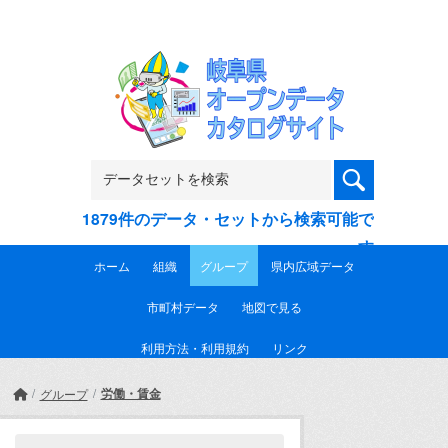
Skip to main content
1879件のデータ・セットから検索可能で
す
ホーム
組織
グループ
県内広域データ
市町村データ
地図で見る
利用方法・利用規約
リンク
労働・賃金
グループ