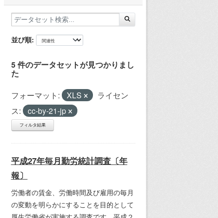
並び順
5 件のデータセットが見つかりまし
た
フォーマット:
XLS
ライセン
ス:
cc-by-21-jp
フィルタ結果
平成27年毎月勤労統計調査〔年
報〕
労働者の賃金、労働時間及び雇用の毎月
の変動を明らかにすることを目的として
厚生労働省が実施する調査です。平成２