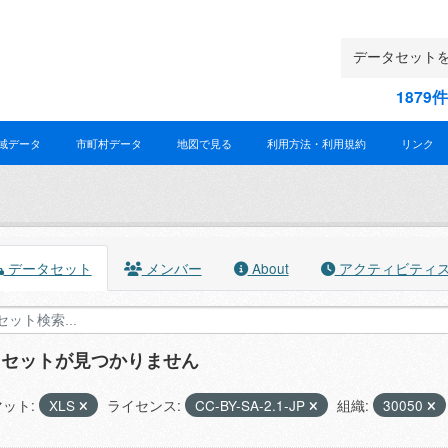
187
域データ
市町村データ
地図で見る
利用方法・利用規約
リンク
データセット
メンバー
About
アクティビティ
タセットが見つかりません
ット:
XLS
ライセンス:
CC-BY-SA-2.1-JP
組織:
30050