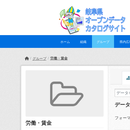
Skip to main content
ホーム
組織
グループ
県内広
労働・賃金
グループ
デー
フォーマ
労働・賃金