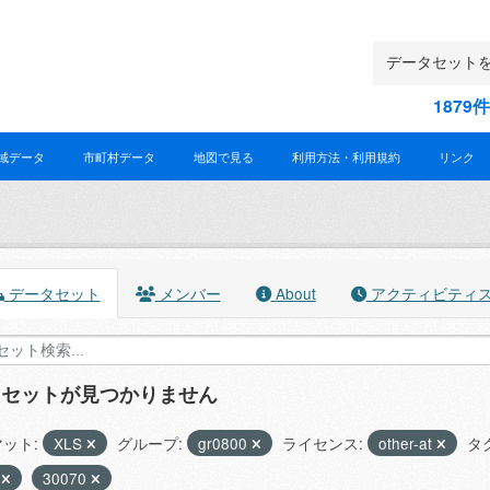
187
域データ
市町村データ
地図で見る
利用方法・利用規約
リンク
データセット
メンバー
About
アクティビティ
タセットが見つかりません
ット:
XLS
グループ:
gr0800
ライセンス:
other-at
タ
0
30070