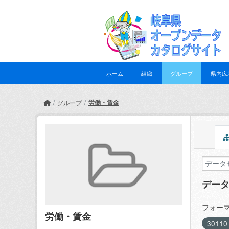
Skip to main content
ホーム
組織
グループ
県内広
労働・賃金
グループ
デー
フォーマ
労働・賃金
3011