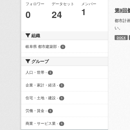
フォロワー
データセット
メンバー
1
第9回
0
24
都市計
い。
組織
DOCX
岐阜県 都市建築部
-
1
グループ
人口・世帯
-
1
企業・家計・経済
-
1
住宅・土地・建設
-
1
労働・賃金
-
1
商業・サービス業
-
1