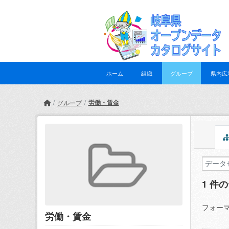
Skip to main content
ホーム
組織
グループ
県内広
労働・賃金
グループ
1 件
フォーマ
労働・賃金