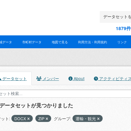
187
域データ
市町村データ
地図で見る
利用方法・利用規約
リンク
データセット
メンバー
About
アクティビティ
のデータセットが見つかりました
ット:
DOCX
ZIP
グループ:
運輸・観光