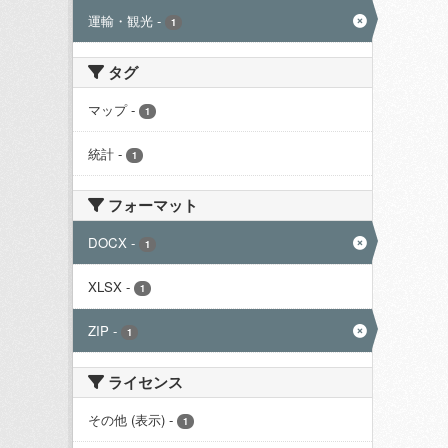
運輸・観光
-
1
タグ
マップ
-
1
統計
-
1
フォーマット
DOCX
-
1
XLSX
-
1
ZIP
-
1
ライセンス
その他 (表示)
-
1