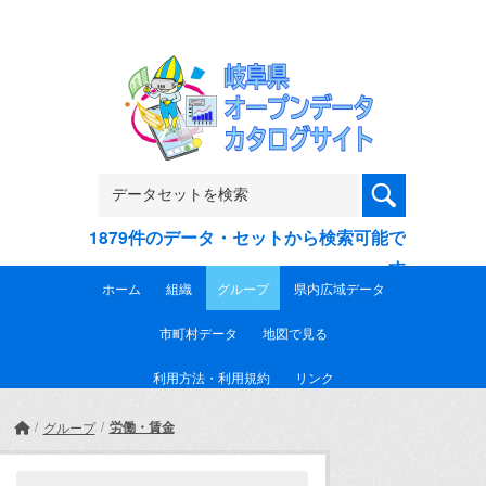
Skip to main content
1879件のデータ・セットから検索可能で
す
ホーム
組織
グループ
県内広域データ
市町村データ
地図で見る
利用方法・利用規約
リンク
労働・賃金
グループ