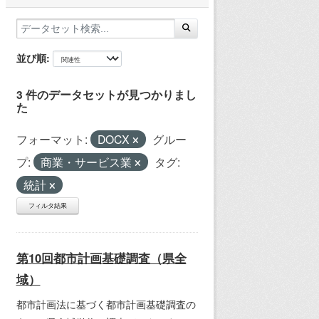
並び順
3 件のデータセットが見つかりまし
た
フォーマット:
DOCX
グルー
プ:
商業・サービス業
タグ:
統計
フィルタ結果
第10回都市計画基礎調査（県全
域）
都市計画法に基づく都市計画基礎調査の