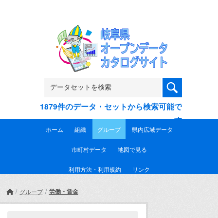
Skip to main content
1879件のデータ・セットから検索可能で
す
ホーム
組織
グループ
県内広域データ
市町村データ
地図で見る
利用方法・利用規約
リンク
労働・賃金
グループ