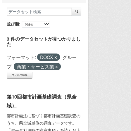
並び順
3 件のデータセットが見つかりまし
た
フォーマット:
DOCX
グルー
プ:
商業・サービス業
フィルタ結果
第10回都市計画基礎調査（県全
域）
都市計画法に基づく都市計画基礎調査の
うち、県全域単位の調査データです。
「データ利用時の注意事項」を読んだ上