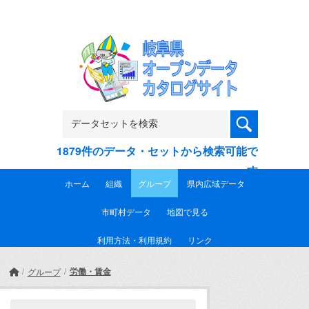
Skip to main content
1879件のデータ・セットから検索可能で
す
ホーム
組織
グループ
県内広域データ
市町村データ
地図で見る
利用方法・利用規約
リンク
労働・賃金
グループ