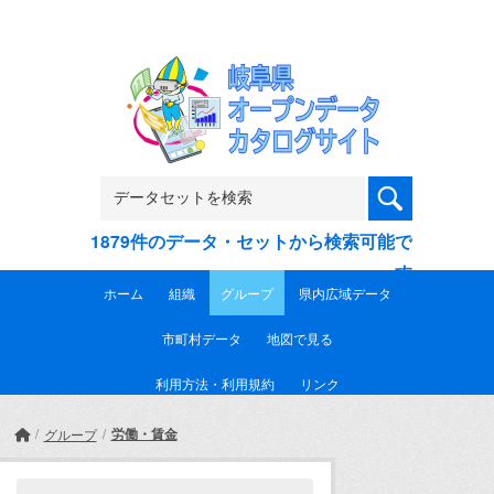
Skip to main content
1879件のデータ・セットから検索可能で
す
ホーム
組織
グループ
県内広域データ
市町村データ
地図で見る
利用方法・利用規約
リンク
労働・賃金
グループ