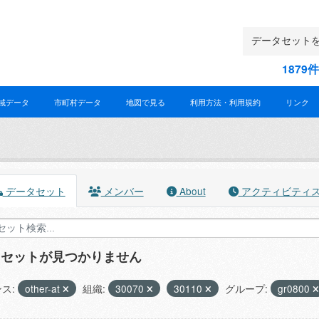
187
域データ
市町村データ
地図で見る
利用方法・利用規約
リンク
データセット
メンバー
About
アクティビティ
タセットが見つかりません
ス:
other-at
組織:
30070
30110
グループ:
gr0800