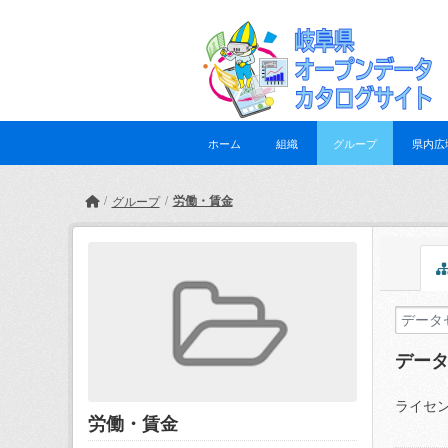
Skip to main content
ホーム
組織
グループ
県内広
労働・賃金
グループ
デー
ライセン
労働・賃金