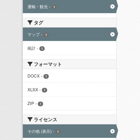
運輸・観光
-
1
タグ
マップ
-
1
統計
-
1
フォーマット
DOCX
-
1
XLSX
-
1
ZIP
-
1
ライセンス
その他 (表示)
-
1