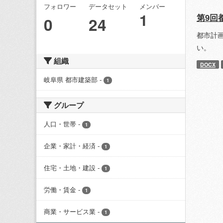
フォロワー
データセット
メンバー
1
第9回
0
24
都市計
い。
組織
DOCX
岐阜県 都市建築部
-
1
グループ
人口・世帯
-
1
企業・家計・経済
-
1
住宅・土地・建設
-
1
労働・賃金
-
1
商業・サービス業
-
1