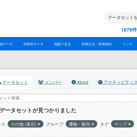
187
域データ
市町村データ
地図で見る
利用方法・利用規約
リンク
データセット
メンバー
About
アクティビティ
のデータセットが見つかりました
ス:
その他 (表示)
グループ:
運輸・観光
タグ:
マップ