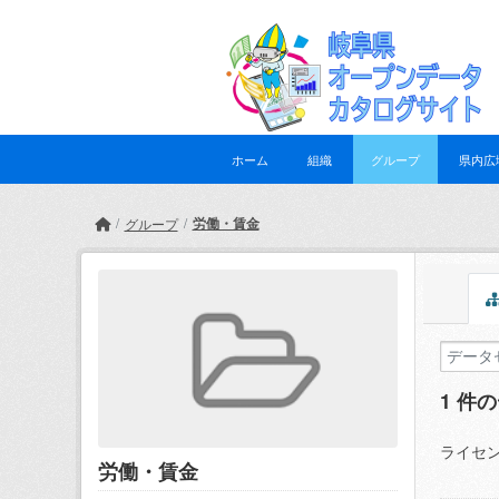
Skip to main content
ホーム
組織
グループ
県内広
労働・賃金
グループ
1 件
ライセン
労働・賃金