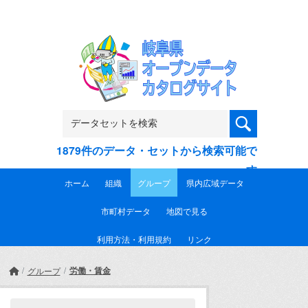
Skip to main content
1879件のデータ・セットから検索可能で
す
ホーム
組織
グループ
県内広域データ
市町村データ
地図で見る
利用方法・利用規約
リンク
労働・賃金
グループ