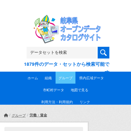
Skip to main content
1879件のデータ・セットから検索可能で
す
ホーム
組織
グループ
県内広域データ
市町村データ
地図で見る
利用方法・利用規約
リンク
労働・賃金
グループ