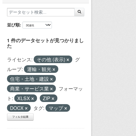
並び順
1 件のデータセットが見つかりまし
た
ライセンス:
その他 (表示)
グ
ループ:
運輸・観光
住宅・土地・建設
商業・サービス業
フォーマッ
ト:
XLSX
ZIP
DOCX
タグ:
マップ
フィルタ結果