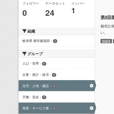
フォロワー
データセット
メンバー
1
0
24
第9回
都市計
組織
い。
岐阜県 都市建築部
-
DOCX
1
グループ
人口・世帯
-
1
企業・家計・経済
-
1
住宅・土地・建設
-
1
労働・賃金
-
1
商業・サービス業
-
1