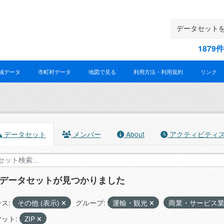
187
域データ
市町村データ
地図で見る
利用方法・利用規約
リンク
データセット
メンバー
About
アクティビティ
のデータセットが見つかりました
ス:
その他 (表示)
グループ:
運輸・観光
商業・サービス
ット:
ZIP