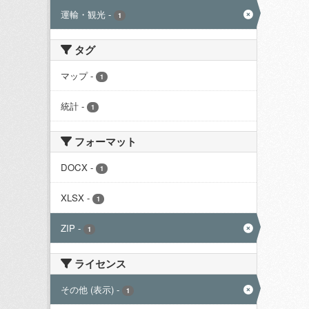
運輸・観光
-
1
タグ
マップ
-
1
統計
-
1
フォーマット
DOCX
-
1
XLSX
-
1
ZIP
-
1
ライセンス
その他 (表示)
-
1