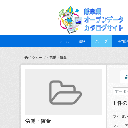
Skip to main content
ホーム
組織
グループ
県内広
労働・賃金
グループ
1 件
ライセン
労働・賃金
フォーマ