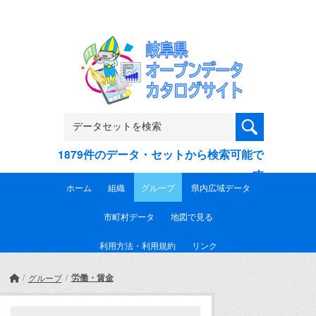
Skip to main content
1879件のデータ・セットから検索可能で
す
ホーム
組織
グループ
県内広域データ
市町村データ
地図で見る
利用方法・利用規約
リンク
労働・賃金
グループ