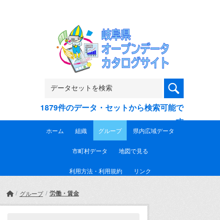
Skip to main content
1879件のデータ・セットから検索可能で
す
ホーム
組織
グループ
県内広域データ
市町村データ
地図で見る
利用方法・利用規約
リンク
労働・賃金
グループ