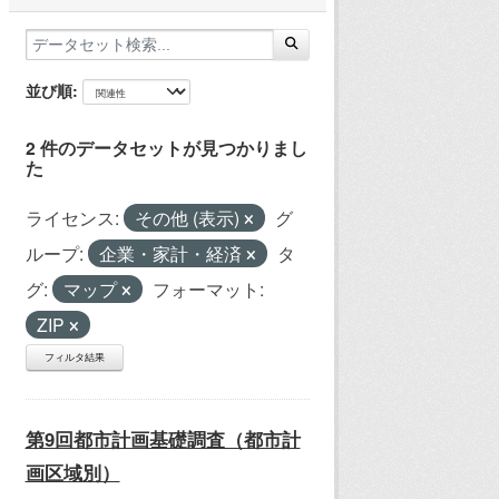
並び順
2 件のデータセットが見つかりまし
た
ライセンス:
その他 (表示)
グ
ループ:
企業・家計・経済
タ
グ:
マップ
フォーマット:
ZIP
フィルタ結果
第9回都市計画基礎調査（都市計
画区域別）