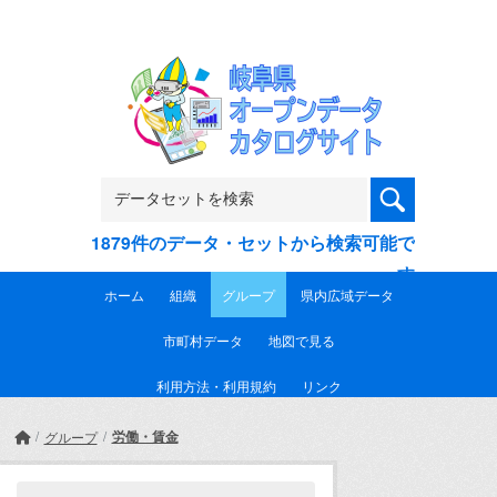
Skip to main content
1879件のデータ・セットから検索可能で
す
ホーム
組織
グループ
県内広域データ
市町村データ
地図で見る
利用方法・利用規約
リンク
労働・賃金
グループ