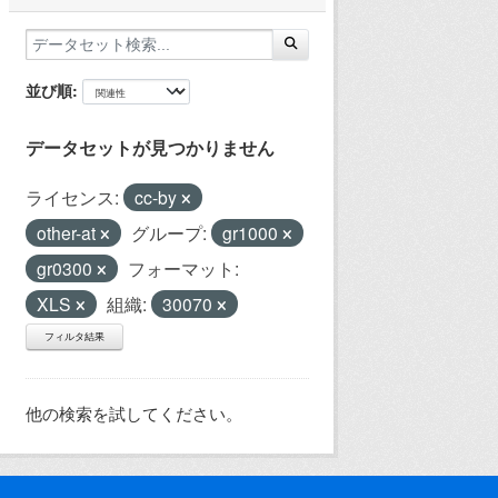
並び順
データセットが見つかりません
ライセンス:
cc-by
other-at
グループ:
gr1000
gr0300
フォーマット:
XLS
組織:
30070
フィルタ結果
他の検索を試してください。