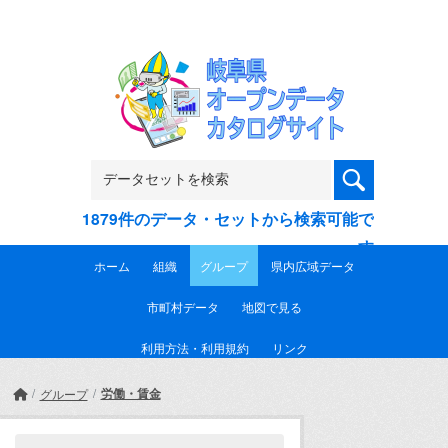
Skip to main content
1879件のデータ・セットから検索可能で
す
ホーム
組織
グループ
県内広域データ
市町村データ
地図で見る
利用方法・利用規約
リンク
労働・賃金
グループ