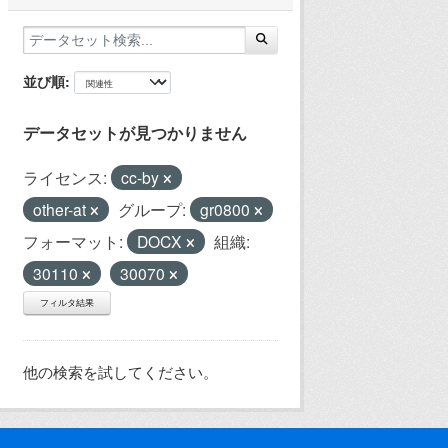
並び順
データセットが見つかりません
ライセンス:
cc-by
other-at
グループ:
gr0800
フォーマット:
DOCX
組織:
30110
30070
フィルタ結果
他の検索を試してください。