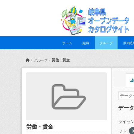
Skip to main content
ホーム
組織
グループ
県内広
労働・賃金
グループ
デー
ライセン
労働・賃金
ット: