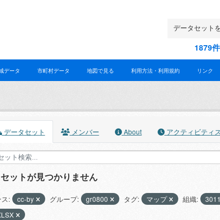
187
域データ
市町村データ
地図で見る
利用方法・利用規約
リンク
データセット
メンバー
About
アクティビティ
タセットが見つかりません
ス:
cc-by
グループ:
gr0800
タグ:
マップ
組織:
301
XLSX