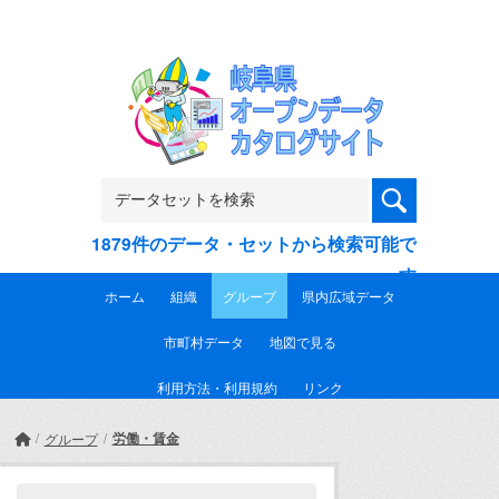
Skip to main content
1879件のデータ・セットから検索可能で
す
ホーム
組織
グループ
県内広域データ
市町村データ
地図で見る
利用方法・利用規約
リンク
労働・賃金
グループ