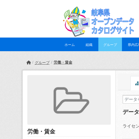
Skip to main content
ホーム
組織
グループ
県内広
労働・賃金
グループ
デー
ライセン
労働・賃金