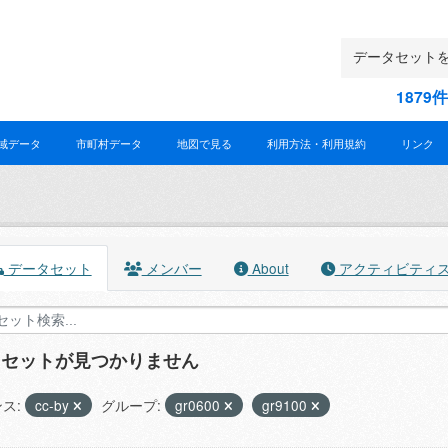
187
域データ
市町村データ
地図で見る
利用方法・利用規約
リンク
データセット
メンバー
About
アクティビティ
タセットが見つかりません
ス:
cc-by
グループ:
gr0600
gr9100