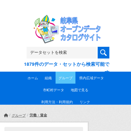
Skip to main content
1879件のデータ・セットから検索可能で
す
ホーム
組織
グループ
県内広域データ
市町村データ
地図で見る
利用方法・利用規約
リンク
労働・賃金
グループ