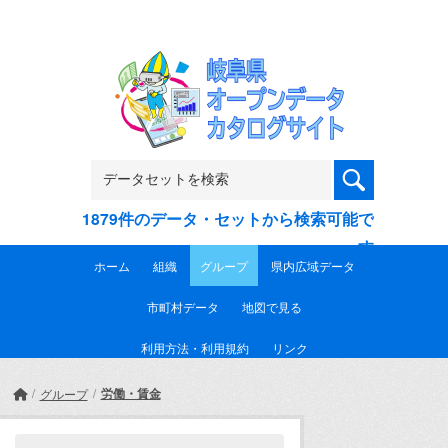
Skip to main content
1879件のデータ・セットから検索可能で
す
ホーム
組織
グループ
県内広域データ
市町村データ
地図で見る
利用方法・利用規約
リンク
労働・賃金
グループ