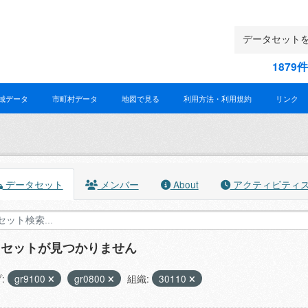
187
域データ
市町村データ
地図で見る
利用方法・利用規約
リンク
データセット
メンバー
About
アクティビティ
タセットが見つかりません
:
gr9100
gr0800
組織:
30110