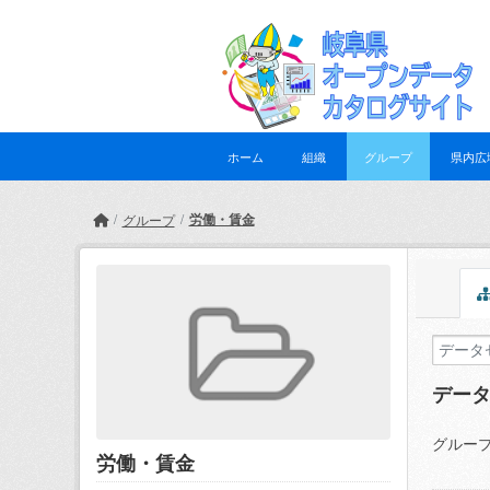
Skip to main content
ホーム
組織
グループ
県内広
労働・賃金
グループ
デー
グループ
労働・賃金