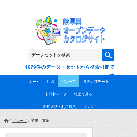
Skip to main content
1879件のデータ・セットから検索可能で
す
ホーム
組織
グループ
県内広域データ
市町村データ
地図で見る
利用方法・利用規約
リンク
労働・賃金
グループ