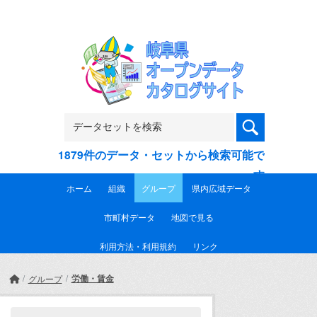
Skip to main content
1879件のデータ・セットから検索可能で
す
ホーム
組織
グループ
県内広域データ
市町村データ
地図で見る
利用方法・利用規約
リンク
労働・賃金
グループ