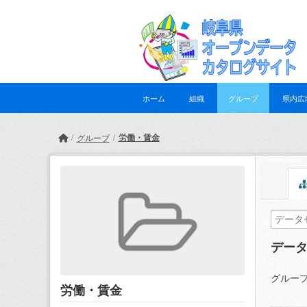
Skip to main content
ホーム
組織
グループ
県内広
労働・賃金
グループ
デー
グループ
労働・賃金