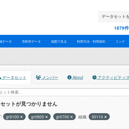
187
域データ
市町村データ
地図で見る
利用方法・利用規約
リンク
データセット
メンバー
About
アクティビティ
タセットが見つかりません
:
gr9100
gr0800
gr0700
組織:
30110