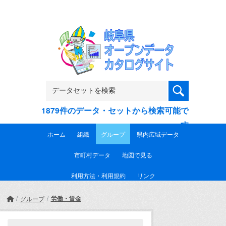
Skip to main content
1879件のデータ・セットから検索可能で
す
ホーム
組織
グループ
県内広域データ
市町村データ
地図で見る
利用方法・利用規約
リンク
労働・賃金
グループ