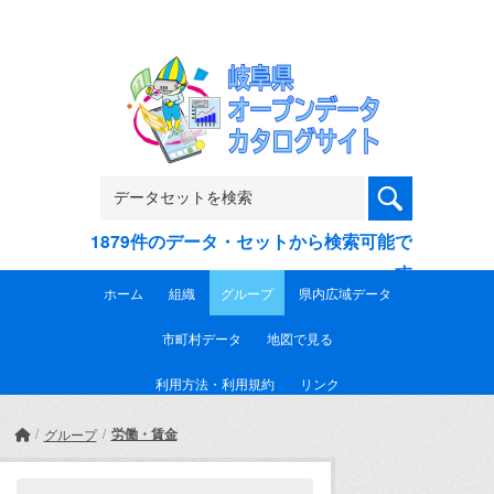
Skip to main content
1879件のデータ・セットから検索可能で
す
ホーム
組織
グループ
県内広域データ
市町村データ
地図で見る
利用方法・利用規約
リンク
労働・賃金
グループ