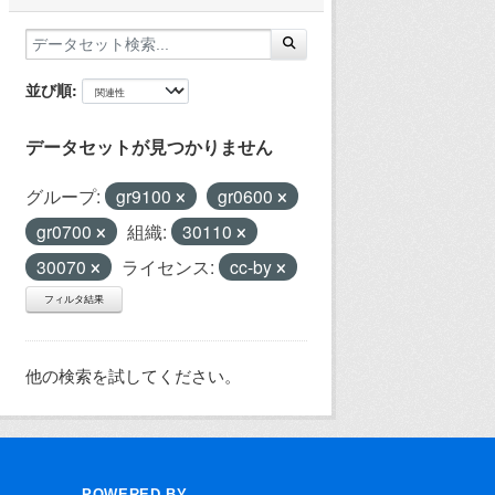
並び順
データセットが見つかりません
グループ:
gr9100
gr0600
gr0700
組織:
30110
30070
ライセンス:
cc-by
フィルタ結果
他の検索を試してください。