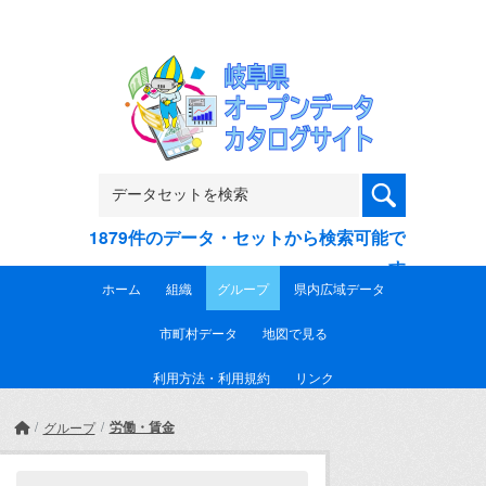
Skip to main content
1879件のデータ・セットから検索可能で
す
ホーム
組織
グループ
県内広域データ
市町村データ
地図で見る
利用方法・利用規約
リンク
労働・賃金
グループ