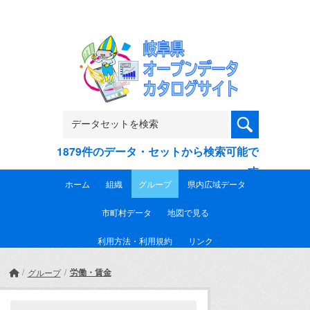
Skip to main content
1879件のデータ・セットから検索可能で
す
ホーム
組織
グループ
県内広域データ
市町村データ
地図で見る
利用方法・利用規約
リンク
労働・賃金
グループ