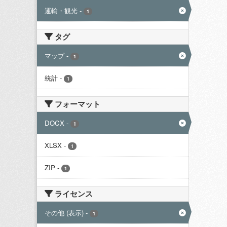
運輸・観光
-
1
タグ
マップ
-
1
統計
-
1
フォーマット
DOCX
-
1
XLSX
-
1
ZIP
-
1
ライセンス
その他 (表示)
-
1