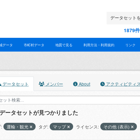
187
域データ
市町村データ
地図で見る
利用方法・利用規約
リンク
データセット
メンバー
About
アクティビティ
のデータセットが見つかりました
:
運輸・観光
タグ:
マップ
ライセンス:
その他 (表示)