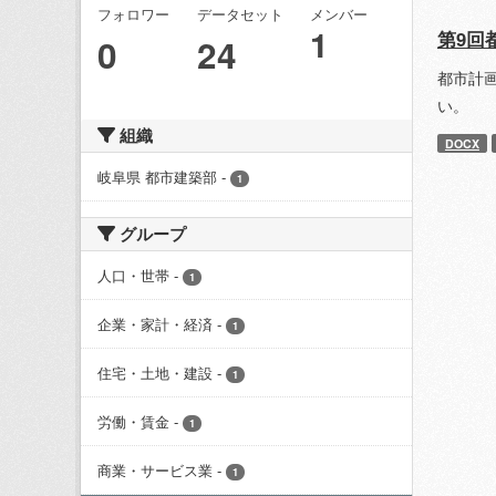
フォロワー
データセット
メンバー
1
第9回
0
24
都市計
い。
組織
DOCX
岐阜県 都市建築部
-
1
グループ
人口・世帯
-
1
企業・家計・経済
-
1
住宅・土地・建設
-
1
労働・賃金
-
1
商業・サービス業
-
1