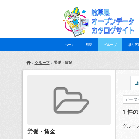
Skip to main content
ホーム
組織
グループ
県内広
労働・賃金
グループ
1 件
グループ
労働・賃金