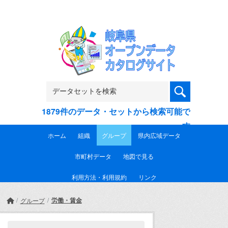
Skip to main content
1879件のデータ・セットから検索可能で
す
ホーム
組織
グループ
県内広域データ
市町村データ
地図で見る
利用方法・利用規約
リンク
労働・賃金
グループ