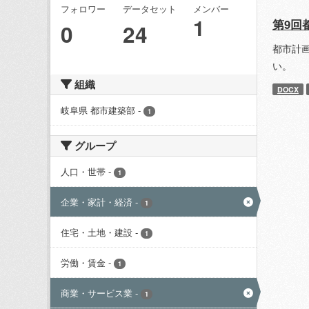
フォロワー
データセット
メンバー
1
第9回
0
24
都市計
い。
組織
DOCX
岐阜県 都市建築部
-
1
グループ
人口・世帯
-
1
企業・家計・経済
-
1
住宅・土地・建設
-
1
労働・賃金
-
1
商業・サービス業
-
1