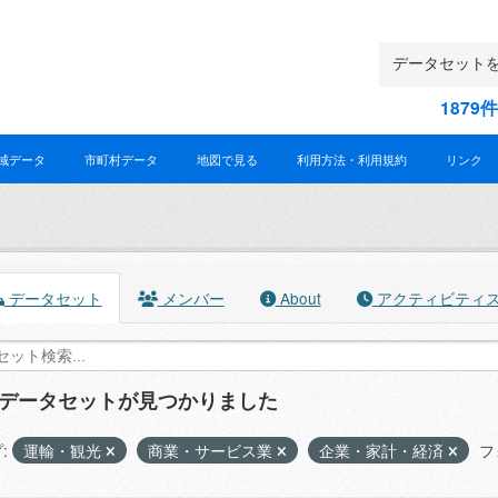
187
域データ
市町村データ
地図で見る
利用方法・利用規約
リンク
データセット
メンバー
About
アクティビティ
のデータセットが見つかりました
:
運輸・観光
商業・サービス業
企業・家計・経済
フ