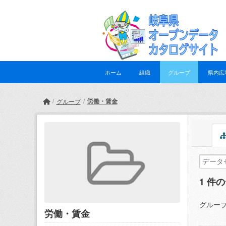
Skip to main content
ホーム
組織
グループ
県内広
労働・賃金
グループ
1 件
グループ
労働・賃金