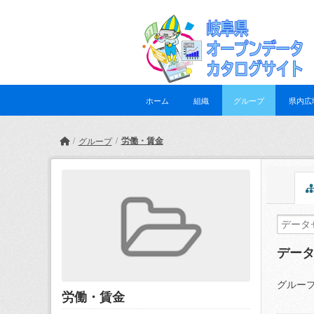
Skip to main content
ホーム
組織
グループ
県内広
労働・賃金
グループ
デー
グループ
労働・賃金