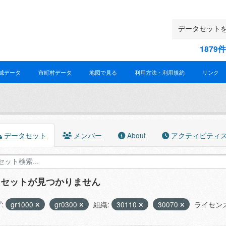
187
域データ
市町村データ
地図で見る
利用方法・利用規約
リンク
データセット
メンバー
About
アクティビティ
タセットが見つかりません
:
gr1000
gr0300
組織:
30110
30070
ライセンス