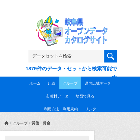
Skip to main content
1879件のデータ・セットから検索可能で
す
ホーム
組織
グループ
県内広域データ
市町村データ
地図で見る
利用方法・利用規約
リンク
労働・賃金
グループ