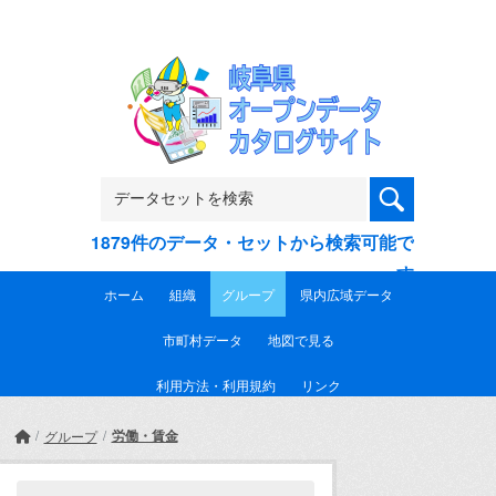
Skip to main content
1879件のデータ・セットから検索可能で
す
ホーム
組織
グループ
県内広域データ
市町村データ
地図で見る
利用方法・利用規約
リンク
労働・賃金
グループ