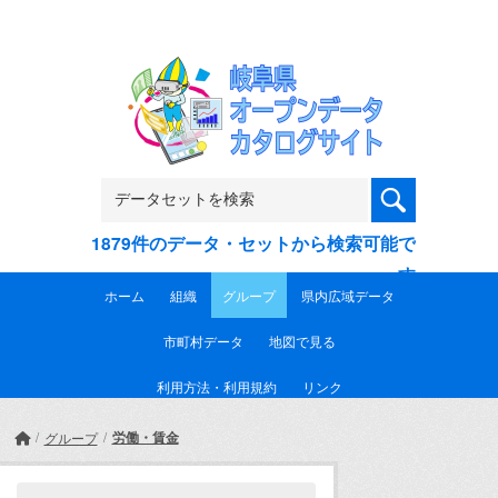
Skip to main content
1879件のデータ・セットから検索可能で
す
ホーム
組織
グループ
県内広域データ
市町村データ
地図で見る
利用方法・利用規約
リンク
労働・賃金
グループ