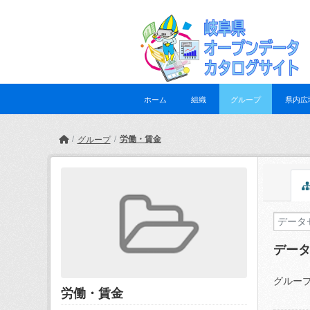
Skip to main content
ホーム
組織
グループ
県内広
労働・賃金
グループ
デー
グループ
労働・賃金