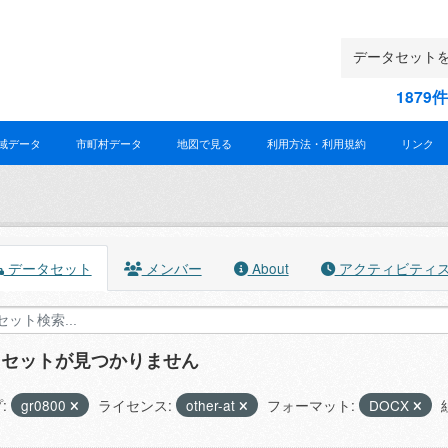
187
域データ
市町村データ
地図で見る
利用方法・利用規約
リンク
データセット
メンバー
About
アクティビティ
タセットが見つかりません
:
gr0800
ライセンス:
other-at
フォーマット:
DOCX