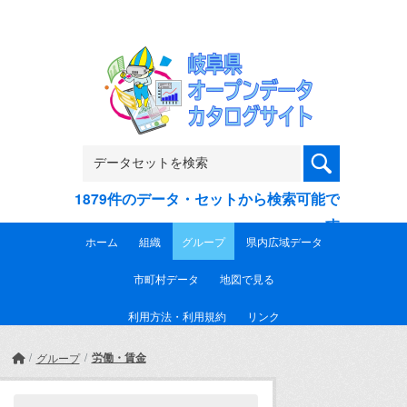
Skip to main content
1879件のデータ・セットから検索可能で
す
ホーム
組織
グループ
県内広域データ
市町村データ
地図で見る
利用方法・利用規約
リンク
労働・賃金
グループ