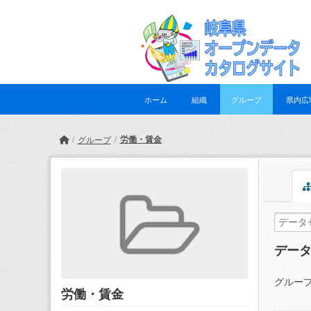
Skip to main content
ホーム
組織
グループ
県内広
労働・賃金
グループ
デー
グループ
労働・賃金