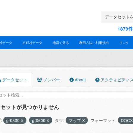
187
域データ
市町村データ
地図で見る
利用方法・利用規約
リンク
データセット
メンバー
About
アクティビティ
タセットが見つかりません
:
gr0800
gr0600
タグ:
マップ
フォーマット:
DOC