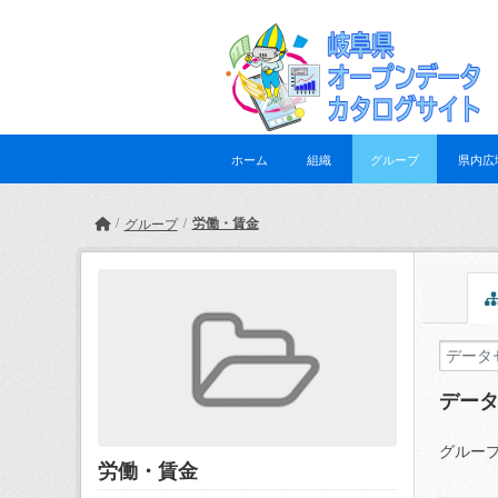
Skip to main content
ホーム
組織
グループ
県内広
労働・賃金
グループ
デー
グループ
労働・賃金