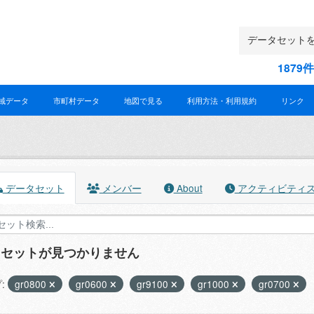
187
域データ
市町村データ
地図で見る
利用方法・利用規約
リンク
データセット
メンバー
About
アクティビティ
タセットが見つかりません
:
gr0800
gr0600
gr9100
gr1000
gr0700