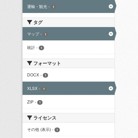
運輸・観光
-
1
タグ
マップ
-
1
統計
-
1
フォーマット
DOCX
-
1
XLSX
-
1
ZIP
-
1
ライセンス
その他 (表示)
-
1