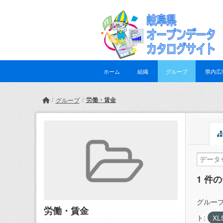
Skip to main content
ホーム
組織
グループ
県内広
労働・賃金
グループ
1 件
グループ
労働・賃金
ト:
XL