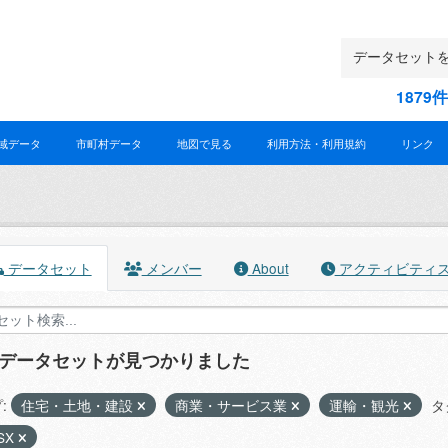
187
域データ
市町村データ
地図で見る
利用方法・利用規約
リンク
データセット
メンバー
About
アクティビティ
のデータセットが見つかりました
:
住宅・土地・建設
商業・サービス業
運輸・観光
タ
SX