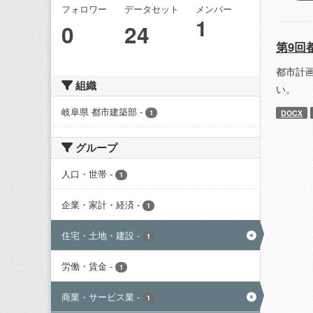
フォロワー
データセット
メンバー
1
0
24
第9回
都市計
組織
い。
岐阜県 都市建築部
-
DOCX
1
グループ
人口・世帯
-
1
企業・家計・経済
-
1
住宅・土地・建設
-
1
労働・賃金
-
1
商業・サービス業
-
1