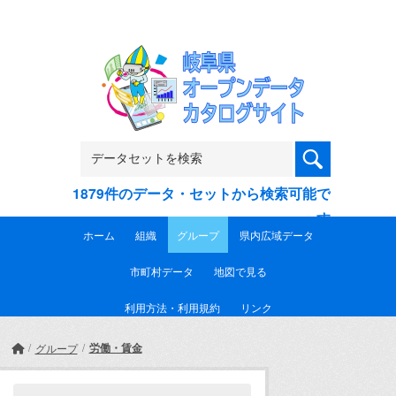
Skip to main content
1879件のデータ・セットから検索可能で
す
ホーム
組織
グループ
県内広域データ
市町村データ
地図で見る
利用方法・利用規約
リンク
労働・賃金
グループ