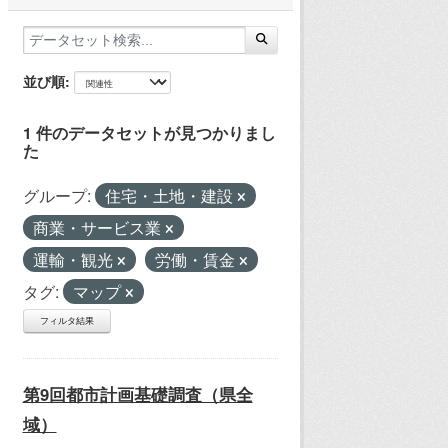
並び順
1 件のデータセットが見つかりまし
た
グループ:
住宅・土地・建設
商業・サービス業
運輸・観光
労働・賃金
タグ:
マップ
フィルタ結果
第9回都市計画基礎調査（県全
域）