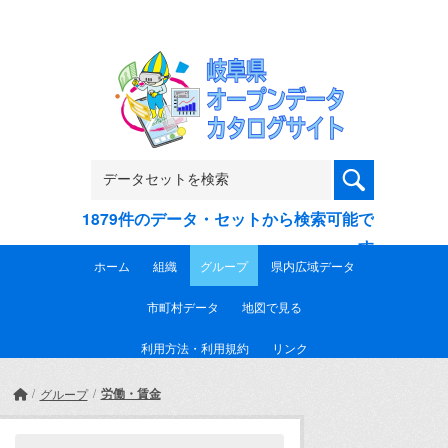
Skip to main content
1879件のデータ・セットから検索可能で
す
ホーム
組織
グループ
県内広域データ
市町村データ
地図で見る
利用方法・利用規約
リンク
労働・賃金
グループ